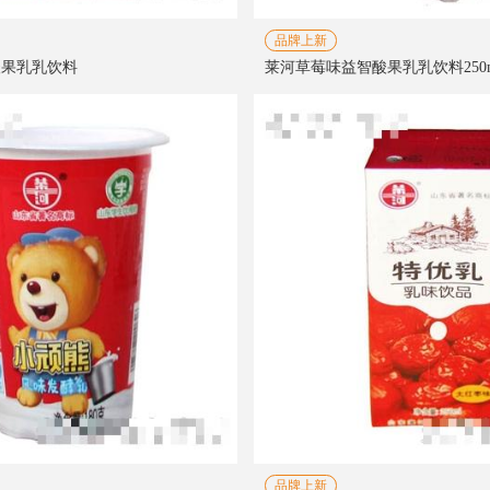
品牌上新
酸果乳乳饮料
莱河草莓味益智酸果乳乳饮料250m
品牌上新