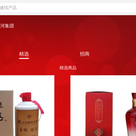
速找产品
莱河集团
精选
招商
精选商品