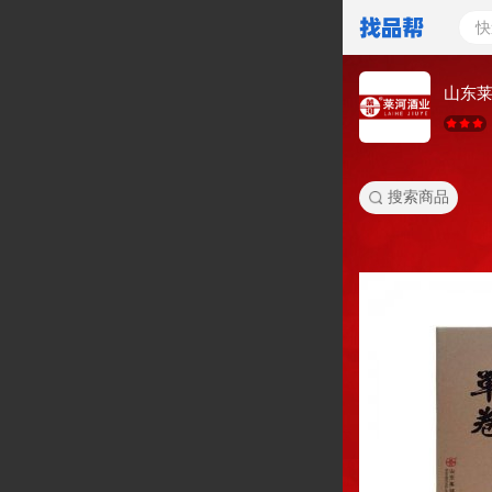
快
山东
搜索商品