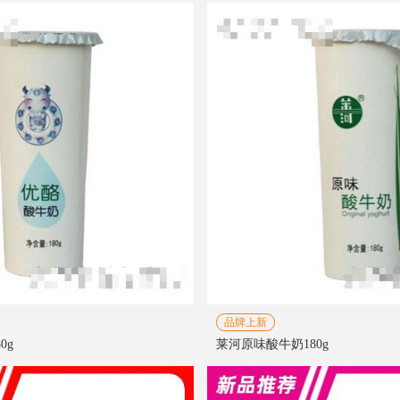
品牌上新
0g
莱河原味酸牛奶180g