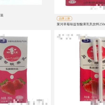
盒装
品牌上新
莱河草莓味益智酸果乳乳饮料250m