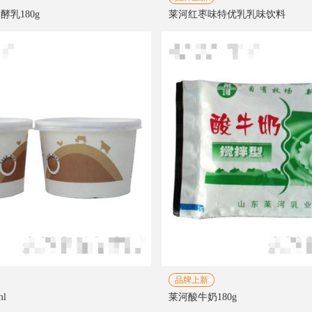
乳180g
莱河红枣味特优乳乳味饮料
品牌上新
l
莱河酸牛奶180g