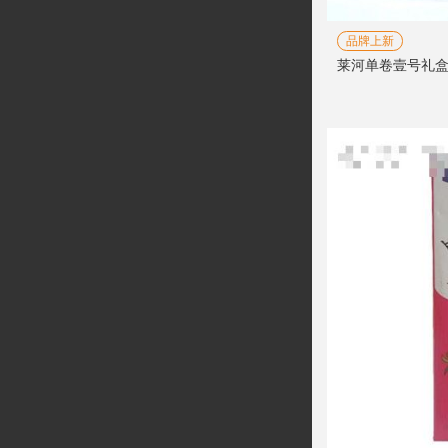
品牌上新
莱河单卷壹号礼